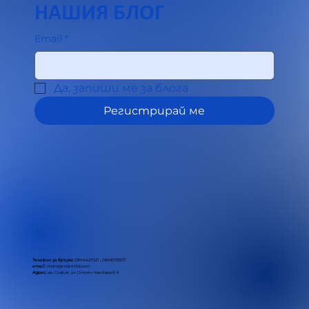
НАШИЯ БЛОГ
Email
*
Да, запиши ме за блога
Регистрирай ме
Телефон за връзка:
0894427521 ; 0898755517
email:
mdm@mdm-ltd.com
Адрес:
гр. София, ул. Стоян Камбарев 6