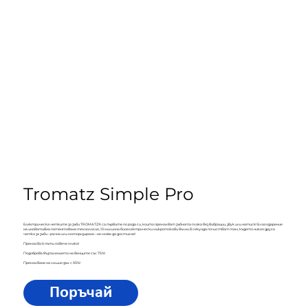
Tromatz Simple Pro
Електрическа четките за зъби TROMATZ® са първите по рода си, които премахват зъбната плака без вибрации, звук или натиск! Благодарение
на иновативна патентована технология, 10 милиона биоелектрически микротокови вълни в секунда почистват там, където никоя друга
четка за зъби – ръчна или моторизирана – не може да достигне!
Премахва 6 пъти повече плака!
Подобрява възпалението на венците със 75%!
Премахване на лошия дъх с 93%!
Поръчай