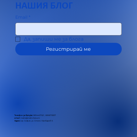
НАШИЯ БЛОГ
Email
*
Да, запиши ме за блога
Регистрирай ме
Телефон за връзка:
0894427521 ; 0898755517
email:
mdm@mdm-ltd.com
Адрес:
гр. София, ул. Стоян Камбарев 6