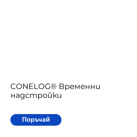
CONELOG® Временни
надстройки
Поръчай