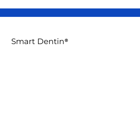
Smart Dentin
®