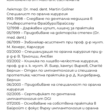
Лектор: Dr. med. dent. Martin Gollner
Специалист по орална хирургия
993–1998 – Следване по дентална медицина в
Университета Фрайбург/Брайсгау
12/1998 – Държавен изпит, лиценз за практика
05/1999 – Придобиване на докторска степен (Dr.
med. dent.)
06/1999 – Зъболекар-асистент при проф. д-р мулт.
М. Хенерс, Карлсруе
03/2000 – Специализация по орална хирургия при д-
р д-р В. Трьолцш, Ансбах
03/2002 – Клиника по лицево-челюстна хирургия,
проф. д-р х. к. мулт. Й. Биер, кампус Вирхов, Charité
Берлин – Отдел по имплантология и специална
протетика; частна практика д-р Д. Хилдебранд,
Берлин
06/2003 – Придобиване на специалност по орална
хирургия
02/2005 – Сертификат по дентална
имплантология от DGI
07/2005 – Основаване на собствена практика в
Байройт с фокус върху имплантология и орална