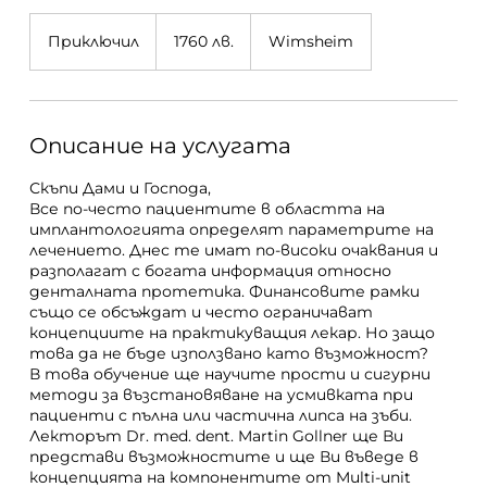
1760
български
Приключил
П
1760 лв.
Wimsheim
лева
р
и
к
л
Описание на услугата
ю
ч
и
Скъпи Дами и Господа,
л
Все по-често пациентите в областта на
имплантологията определят параметрите на
лечението. Днес те имат по-високи очаквания и
разполагат с богата информация относно
денталната протетика. Финансовите рамки
също се обсъждат и често ограничават
концепциите на практикуващия лекар. Но защо
това да не бъде използвано като възможност?
В това обучение ще научите прости и сигурни
методи за възстановяване на усмивката при
пациенти с пълна или частична липса на зъби.
Лекторът Dr. med. dent. Martin Gollner ще Ви
представи възможностите и ще Ви въведе в
концепцията на компонентите от Multi-unit