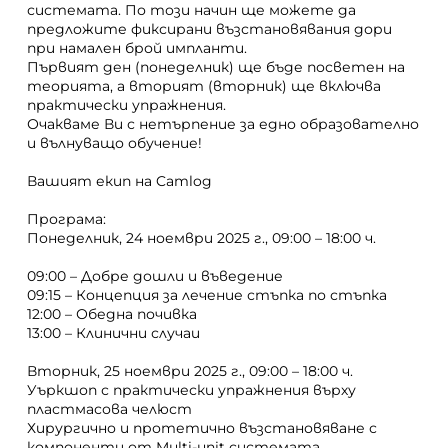
системата. По този начин ще можете да
предложите фиксирани възстановявания дори
при намален брой импланти.
Първият ден (понеделник) ще бъде посветен на
теорията, а вторият (вторник) ще включва
практически упражнения.
Очакваме Ви с нетърпение за едно образователно
и вълнуващо обучение!
Вашият екип на Camlog
Програма:
Понеделник, 24 ноември 2025 г., 09:00 – 18:00 ч.
09:00 – Добре дошли и въведение
09:15 – Концепция за лечение стъпка по стъпка
12:00 – Обедна почивка
13:00 – Клинични случаи
Вторник, 25 ноември 2025 г., 09:00 – 18:00 ч.
Уъркшоп с практически упражнения върху
пластмасова челюст
Хирургично и протетично възстановяване с
компоненти от Multi-unit системата