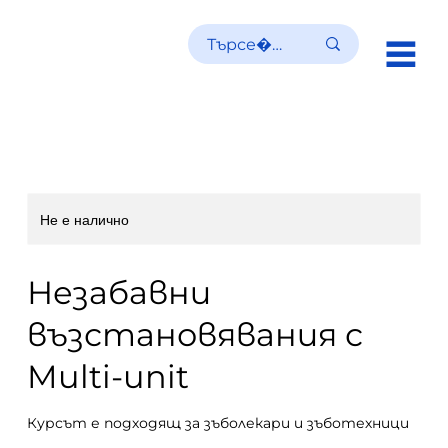
R
Не е налично
Незабавни
възстановявания с
Multi-unit
Курсът е подходящ за зъболекари и зъботехници