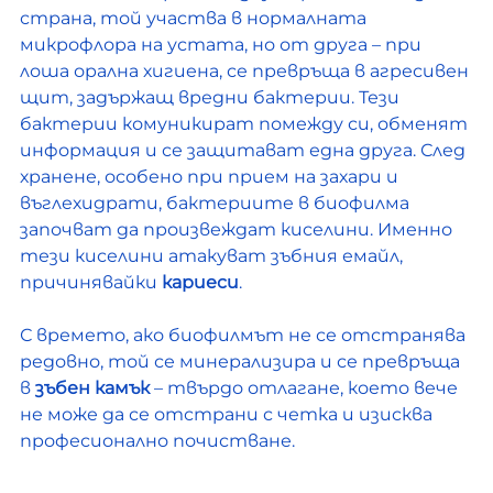
страна, той участва в нормалната 
микрофлора на устата, но от друга – при 
лоша орална хигиена, се превръща в агресивен 
щит, задържащ вредни бактерии. Тези 
бактерии комуникират помежду си, обменят 
информация и се защитават една друга. След 
хранене, особено при прием на захари и 
въглехидрати, бактериите в биофилма 
започват да произвеждат киселини. Именно 
тези киселини атакуват зъбния емайл, 
причинявайки 
кариеси
.
С времето, ако биофилмът не се отстранява 
редовно, той се минерализира и се превръща 
в 
зъбен камък
 – твърдо отлагане, което вече 
не може да се отстрани с четка и изисква 
професионално почистване.