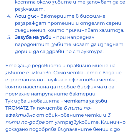
костта около зъбите и те започват да се 
разклащат.
Лош дъх
 – бактериите в биофилма 
разграждат протеини и отделят серни 
съединения, които причиняват халитоза.
Загуба на зъби
 – при напреднал 
пародонтит, зъбите могат да изпаднат, 
дори и да са здрави по структура.
Ето защо редовното и правилно миене на 
зъбите е ключово. Само четкането с вода не 
е достатъчно – нужна е ефективна четка, 
която наистина да пробие биофилма и да 
премахне натрупаните бактерии.
Тук идва иновацията – 
четката за зъби 
TROMATZ
. Тя почиства 
6 пъти по-
ефективно
 от обикновените четки и 
3 
пъти по-добре
 от ултразвуковите. Клинично 
доказано подобрява възпалените венци с до 