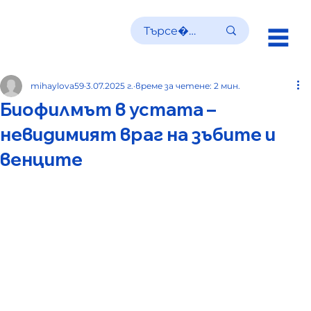
R
mihaylova59
3.07.2025 г.
време за четене: 2 мин.
Биофилмът в устата –
невидимият враг на зъбите и
венците