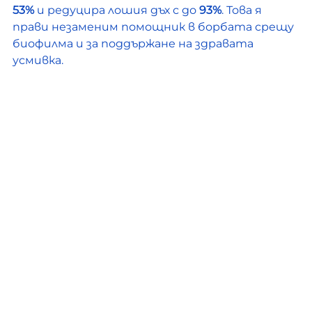
53%
 и редуцира лошия дъх с до 
93%
. Това я 
прави незаменим помощник в борбата срещу 
биофилма и за поддържане на здравата 
усмивка.