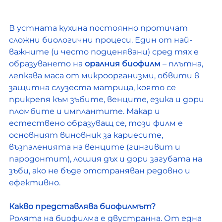
В устната кухина постоянно протичат 
сложни биологични процеси. Един от най-
важните (и често подценявани) сред тях е 
образуването на 
оралния биофилм
 – плътна, 
лепкава маса от микроорганизми, обвити в 
защитна слузеста матрица, която се 
прикрепя към зъбите, венците, езика и дори 
пломбите и имплантите. Макар и 
естествено образуващ се, този филм е 
основният виновник за кариесите, 
възпаленията на венците (гингивит и 
пародонтит), лошия дъх и дори загубата на 
зъби, ако не бъде отстраняван редовно и 
ефективно.
Какво представлява биофилмът?
Ролята на биофилма е двустранна. От една 