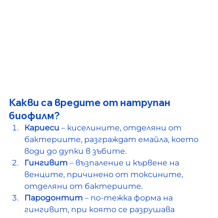
Какви са вредите от натрупан 
биофилм?
Кариеси
 – киселините, отделяни от 
бактериите, разграждат емайла, което 
води до дупки в зъбите.
Гингивит
 – възпаление и кървене на 
венците, причинено от токсините, 
отделяни от бактериите.
Пародонтит
 – по-тежка форма на 
гингивит, при която се разрушава 